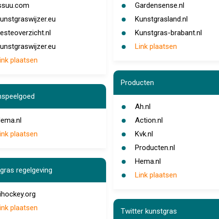
ssuu.com
Gardensense.nl
unstgraswijzer.eu
Kunstgrasland.nl
esteoverzicht.nl
Kunstgras-brabant.nl
unstgraswijzer.eu
Link plaatsen
ink plaatsen
Producten
nspeelgoed
Ah.nl
ema.nl
Action.nl
ink plaatsen
Kvk.nl
Producten.nl
Hema.nl
gras regelgeving
Link plaatsen
ihockey.org
ink plaatsen
Twitter kunstgras