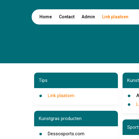
Home
Contact
Admin
Link plaatsen
Tips
Kunst
Link plaatsen
A
L
Kunstgras producten
Sport
Dessosports.com