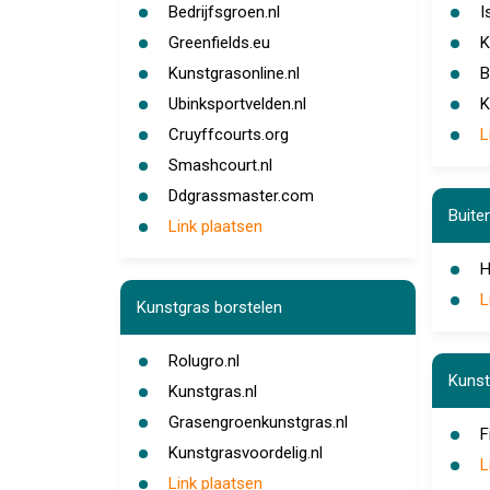
Bedrijfsgroen.nl
I
Greenfields.eu
K
Kunstgrasonline.nl
B
Ubinksportvelden.nl
K
Cruyffcourts.org
L
Smashcourt.nl
Ddgrassmaster.com
Buite
Link plaatsen
H
L
Kunstgras borstelen
Rolugro.nl
Kunst
Kunstgras.nl
Grasengroenkunstgras.nl
F
Kunstgrasvoordelig.nl
L
Link plaatsen